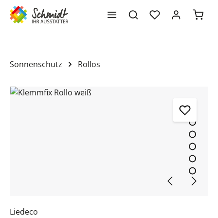
Waren
alt springen
Sonnenschutz
Rollos
Bildergalerie überspringen
Liedeco