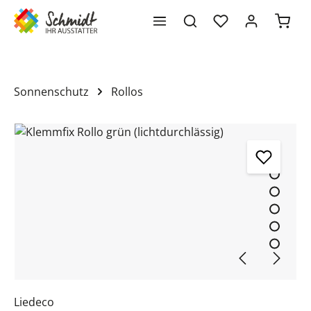
Waren
alt springen
Sonnenschutz
Rollos
Bildergalerie überspringen
Liedeco