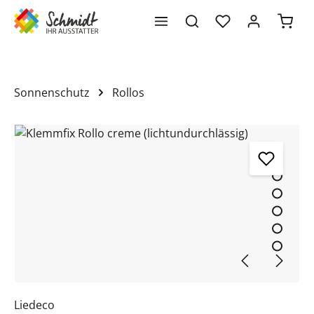
Waren
alt springen
Sonnenschutz
Rollos
Bildergalerie überspringen
Liedeco