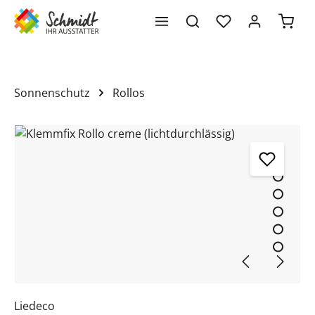
Waren
alt springen
Sonnenschutz
Rollos
Bildergalerie überspringen
Liedeco