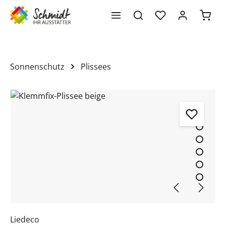
Waren
alt springen
Sonnenschutz
Plissees
Bildergalerie überspringen
Liedeco