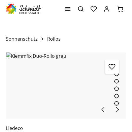
Waren
alt springen
Sonnenschutz
Rollos
Bildergalerie überspringen
Liedeco