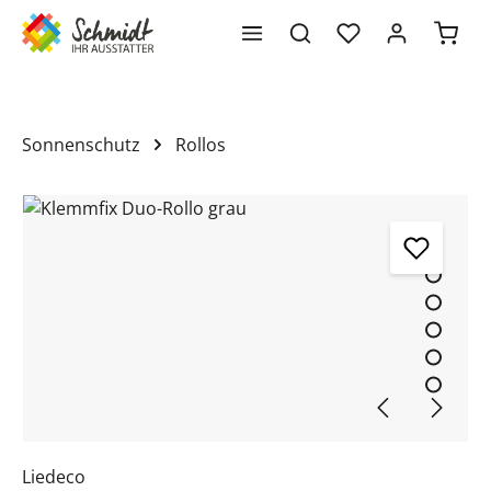
Waren
alt springen
Sonnenschutz
Rollos
Bildergalerie überspringen
Liedeco