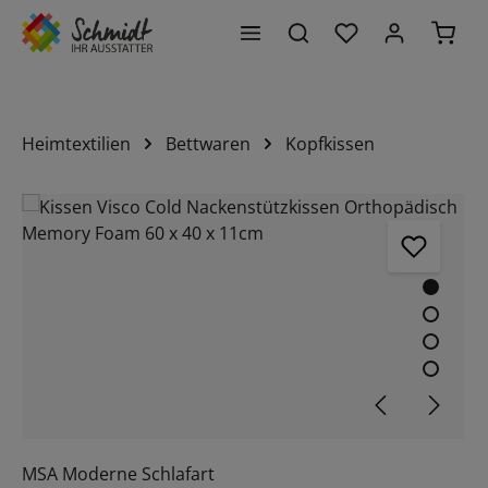
Du hast 0 Produk
Waren
alt springen
Heimtextilien
Bettwaren
Kopfkissen
Bildergalerie überspringen
MSA Moderne Schlafart