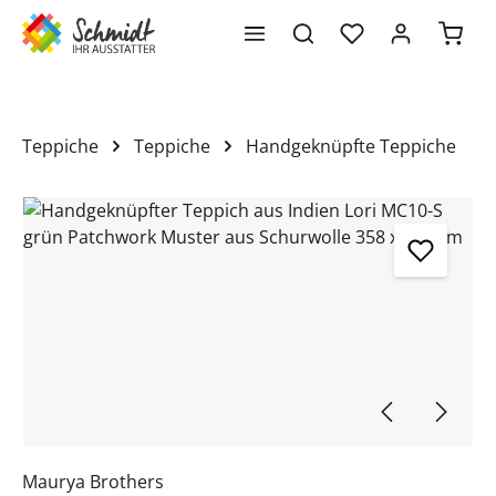
Waren
alt springen
Teppiche
Teppiche
Handgeknüpfte Teppiche
Bildergalerie überspringen
Maurya Brothers