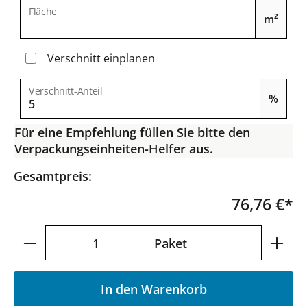
Fläche
m²
Verschnitt einplanen
Verschnitt-Anteil
%
Für eine Empfehlung füllen Sie bitte den
Verpackungseinheiten-Helfer aus.
Gesamtpreis:
76,76 €*
Produkt Anzahl: Gib den gewünschten Wer
Paket
In den Warenkorb