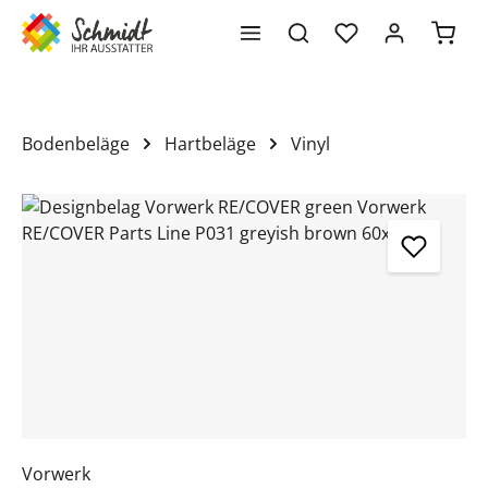
Waren
alt springen
Bodenbeläge
Hartbeläge
Vinyl
Bildergalerie überspringen
Vorwerk