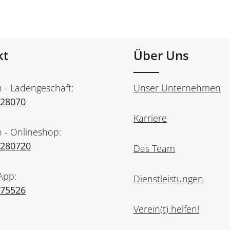
kt
Über Uns
n - Ladengeschäft:
Unser Unternehmen
728070
Karriere
n - Onlineshop:
7280720
Das Team
App:
Dienstleistungen
975526
Verein(t) helfen!