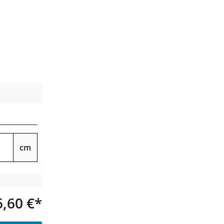
cm
6,60 €*