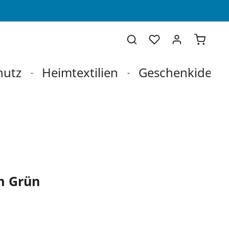
Warenko
hutz
Heimtextilien
Geschenkideen
m Grün