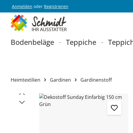
Anmelden
oder
Registrieren
Zur Hauptnavigation springen
Bodenbeläge
Teppiche
Teppich
Heimtextilien
Gardinen
Gardinenstoff
Bildergalerie überspringen