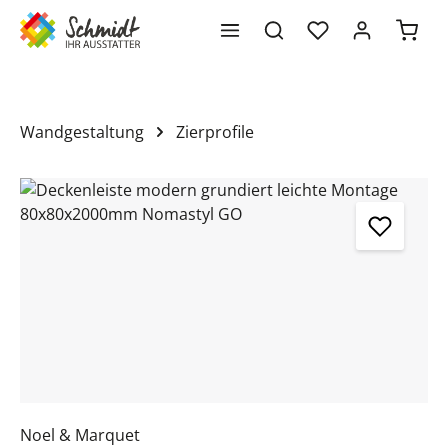
Waren
alt springen
Wandgestaltung
Zierprofile
Bildergalerie überspringen
Noel & Marquet