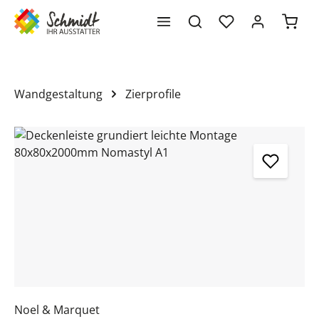
Waren
alt springen
Wandgestaltung
Zierprofile
Bildergalerie überspringen
Noel & Marquet