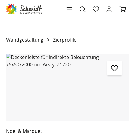
Waren
alt springen
Wandgestaltung
Zierprofile
Bildergalerie überspringen
Noel & Marquet