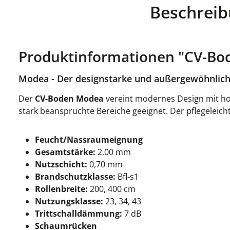
Beschrei
Produktinformationen "CV-Bod
Modea - Der designstarke und außergewöhnlic
Der
CV-Boden Modea
vereint modernes Design mit hohe
stark beanspruchte Bereiche geeignet. Der pflegeleic
Feucht/Nassraumeignung
Gesamtstärke:
2,00 mm
Nutzschicht:
0,70 mm
Brandschutzklasse:
Bfl-s1
Rollenbreite:
200, 400 cm
Nutzungsklasse:
23, 34, 43
Trittschalldämmung:
7 dB
Schaumrücken