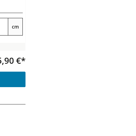
cm
5,90 €*
Produkt Anzahl: Gib den gewünsc