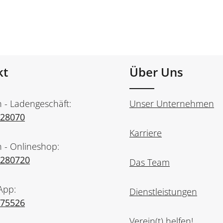
kt
Über Uns
n - Ladengeschäft:
Unser Unternehmen
728070
Karriere
n - Onlineshop:
7280720
Das Team
App:
Dienstleistungen
975526
Verein(t) helfen!