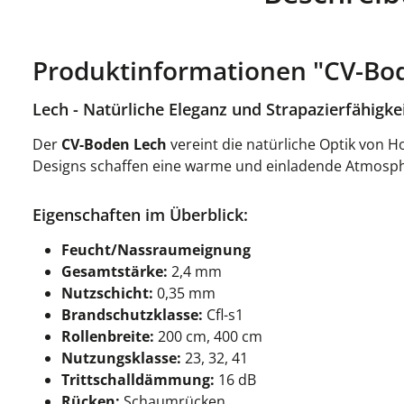
Produktinformationen "CV-Bod
Lech - Natürliche Eleganz und Strapazierfähigke
Der
CV-Boden Lech
vereint die natürliche Optik von H
Designs schaffen eine warme und einladende Atmosphär
Eigenschaften im Überblick:
Feucht/Nassraumeignung
Gesamtstärke:
2,4 mm
Nutzschicht:
0,35 mm
Brandschutzklasse:
Cfl-s1
Rollenbreite:
200 cm, 400 cm
Nutzungsklasse:
23, 32, 41
Trittschalldämmung:
16 dB
Rücken:
Schaumrücken