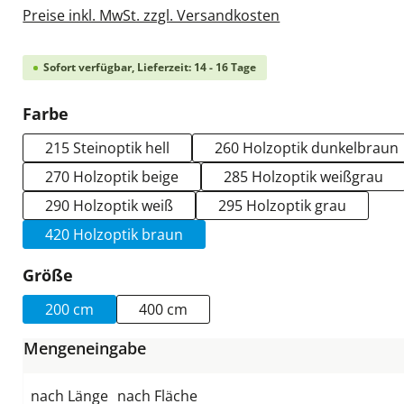
Preise inkl. MwSt. zzgl. Versandkosten
Sofort verfügbar, Lieferzeit: 14 - 16 Tage
auswählen
Farbe
215 Steinoptik hell
260 Holzoptik dunkelbraun
270 Holzoptik beige
285 Holzoptik weißgrau
290 Holzoptik weiß
295 Holzoptik grau
420 Holzoptik braun
auswählen
Größe
200 cm
400 cm
Mengeneingabe
nach Länge
nach Fläche