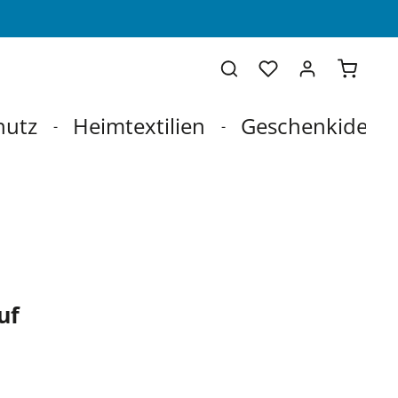
Warenko
hutz
Heimtextilien
Geschenkideen
uf