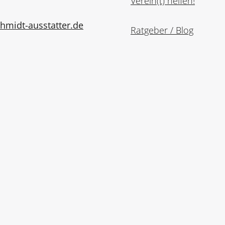
Verein(t) helfen!
midt-ausstatter.de
Ratgeber / Blog