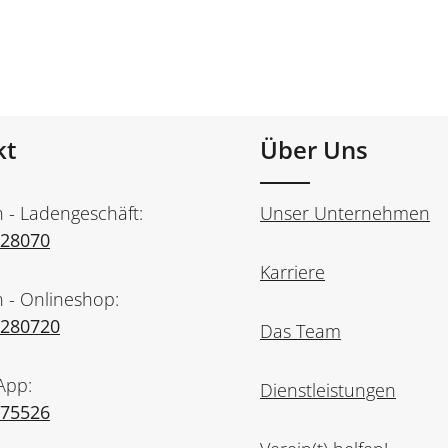
kt
Über Uns
n - Ladengeschäft:
Unser Unternehmen
728070
Karriere
n - Onlineshop:
7280720
Das Team
App:
Dienstleistungen
975526