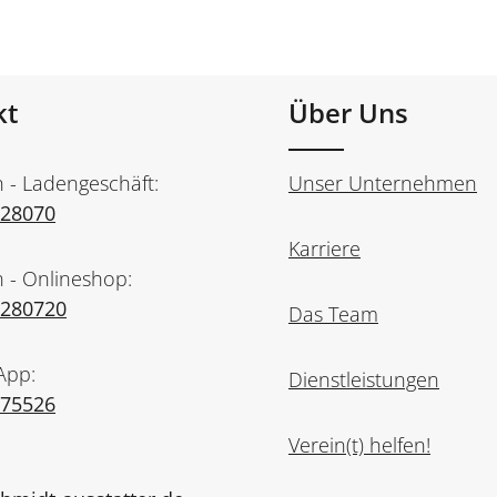
kt
Über Uns
n - Ladengeschäft:
Unser Unternehmen
728070
Karriere
n - Onlineshop:
7280720
Das Team
App:
Dienstleistungen
975526
Verein(t) helfen!