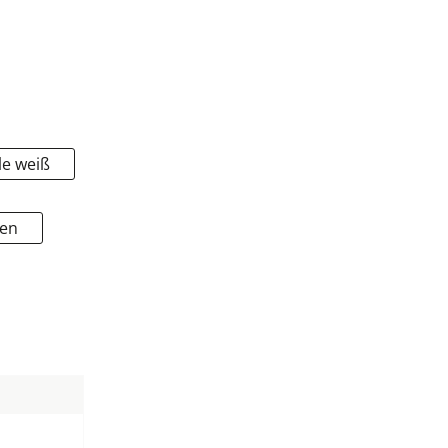
le weiß
den