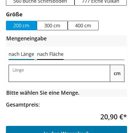
560 Buche Schiffsboden
777 Eiche Vulkan
auswählen
Größe
200 cm
300 cm
400 cm
Mengeneingabe
nach Länge
nach Fläche
Länge
cm
Bitte wählen Sie eine Menge.
Gesamtpreis:
20,90 €*
P