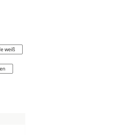
le weiß
den