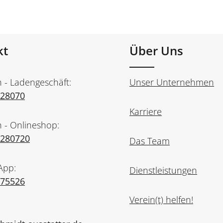
kt
Über Uns
n - Ladengeschäft:
Unser Unternehmen
728070
Karriere
n - Onlineshop:
7280720
Das Team
App:
Dienstleistungen
975526
Verein(t) helfen!