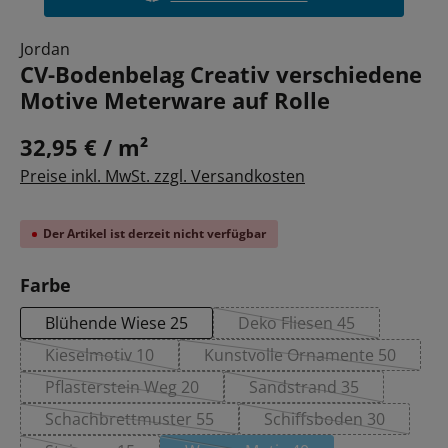
Jordan
CV-Bodenbelag Creativ verschiedene
Motive Meterware auf Rolle
32,95 € / m²
Preise inkl. MwSt. zzgl. Versandkosten
Der Artikel ist derzeit nicht verfügbar
auswählen
Farbe
Blühende Wiese 25
Deko Fliesen 45
(Diese Option ist zurze
Kieselmotiv 10
Kunstvolle Ornamente 50
(Diese Option ist zurzeit nicht verfügbar.)
(Diese Option ist zurze
Pflasterstein Weg 20
Sandstrand 35
(Diese Option ist zurzeit nicht verfügbar.)
(Diese Option ist zurz
Schachbrettmuster 55
Schiffsboden 30
(Diese Option ist zurzeit nicht verfügbar.)
(Diese Option ist z