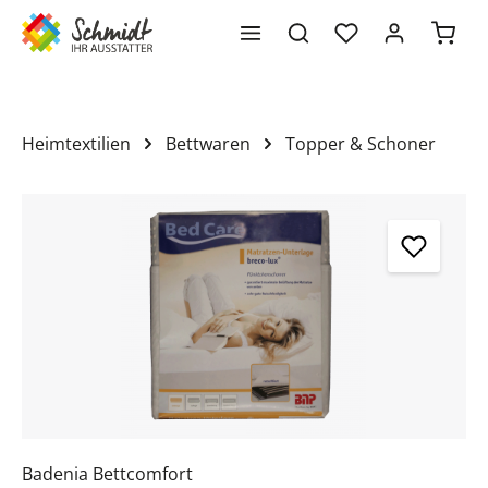
Waren
alt springen
Heimtextilien
Bettwaren
Topper & Schoner
Bildergalerie überspringen
Badenia Bettcomfort