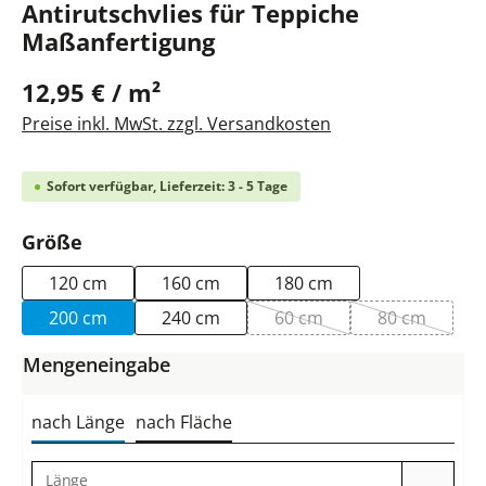
Antirutschvlies für Teppiche
Maßanfertigung
12,95 € / m²
Preise inkl. MwSt. zzgl. Versandkosten
Sofort verfügbar, Lieferzeit: 3 - 5 Tage
auswählen
Größe
120 cm
160 cm
180 cm
200 cm
240 cm
60 cm
80 cm
(Diese Option ist zurzeit n
(Diese Optio
Mengeneingabe
nach Länge
nach Fläche
Länge