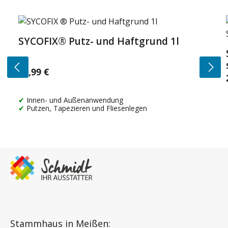
Produktgalerie überspringen
SYCOFIX® Putz- und Haftgrund 1l
14,99 €
Regulärer Preis:
Innen- und Außenanwendung
Putzen, Tapezieren und Fliesenlegen
Stammhaus in Meißen: