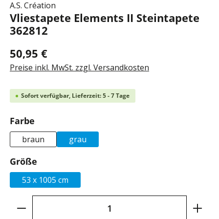
A.S. Création
Vliestapete Elements II Steintapete
362812
50,95 €
Preise inkl. MwSt. zzgl. Versandkosten
Sofort verfügbar, Lieferzeit: 5 - 7 Tage
auswählen
Farbe
braun
grau
auswählen
Größe
53 x 1005 cm
Produkt Anzahl: Gib den gewünschten Wer