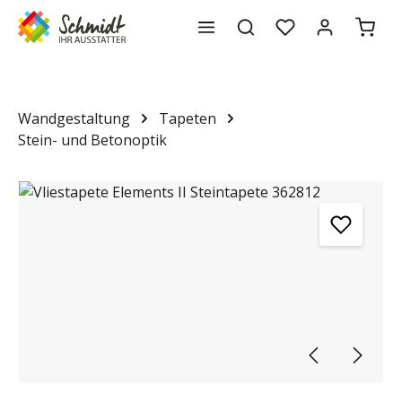
Waren
alt springen
Wandgestaltung
Tapeten
Stein- und Betonoptik
Bildergalerie überspringen